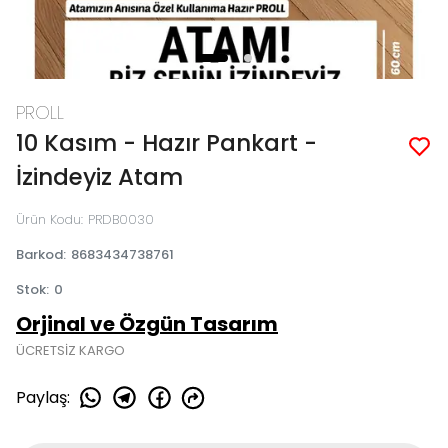
PROLL
10 Kasım - Hazır Pankart -
İzindeyiz Atam
Ürün Kodu
:
PRDB0030
Barkod
:
8683434738761
Stok
:
0
Orjinal ve Özgün Tasarım
ÜCRETSİZ KARGO
Paylaş
: