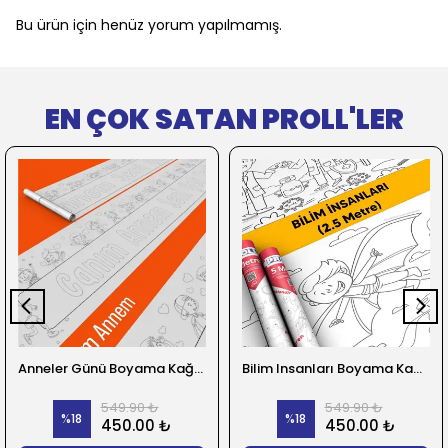
Bu ürün için henüz yorum yapılmamış.
EN ÇOK SATAN PROLL'LER
Anneler Günü Boyama Kağıdı
Bilim Insanları Boyama Kağıdı
549.90 ₺
549.90 ₺
%
18
%
18
450.00 ₺
450.00 ₺