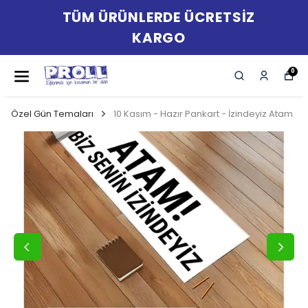
TÜM ÜRÜNLERDE ÜCRETSİZ
KARGO
0
Özel Gün Temaları
10 Kasım - Hazır Pankart - İzindeyiz Atam