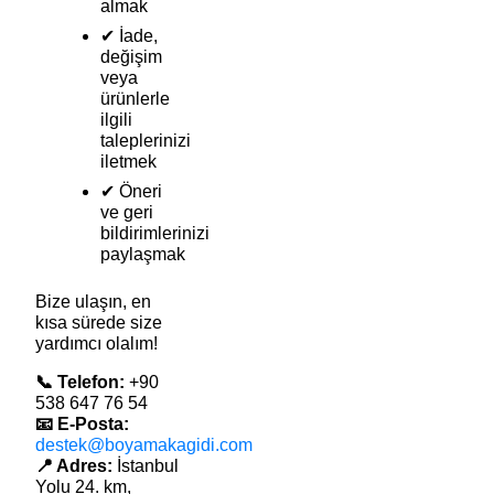
almak
✔ İade,
değişim
veya
ürünlerle
ilgili
taleplerinizi
iletmek
✔ Öneri
ve geri
bildirimlerinizi
paylaşmak
Bize ulaşın, en
kısa sürede size
yardımcı olalım!
📞 Telefon:
+90
538 647 76 54
📧 E-Posta:
destek@boyamakagidi.com
📍 Adres:
İstanbul
Yolu 24. km,