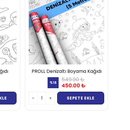
ğıdı
PROLL Denizaltı Boyama Kağıdı
549.90 ₺
%
18
450.00 ₺
KLE
SEPETE EKLE