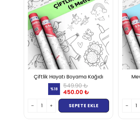
Çiftlik Hayatı Boyama Kağıdı
Mev
549.90 ₺
%
18
450.00 ₺
SEPETE EKLE