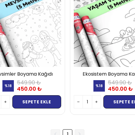
simler Boyama Kağıdı
Ekosistem Boyama Ka
549.90 ₺
549.90 ₺
%
18
%
18
450.00 ₺
450.00 ₺
SEPETE EKLE
SEPETE E
1