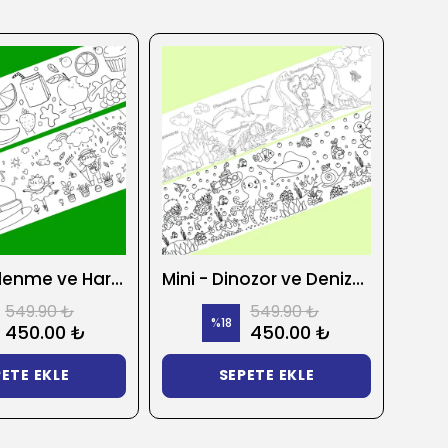
Mini - Beslenme ve Harfler 2'li Boyama Kağıdı
Mini - Dinozor ve Denizaltında Yaşam 2'li Boyama Kağıdı
549.90 ₺
549.90 ₺
%
18
450.00 ₺
450.00 ₺
ETE EKLE
SEPETE EKLE