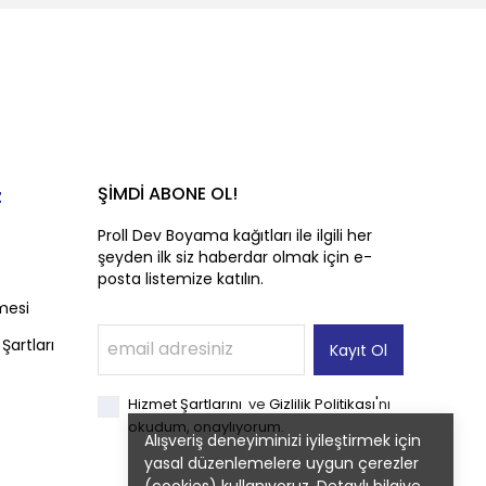
ŞİMDİ ABONE OL!
z
Proll Dev Boyama kağıtları ile ilgili her
şeyden ilk siz haberdar olmak için e-
posta listemize katılın.
mesi
Şartları
Kayıt Ol
'
Hizmet Şartlarını
ve
Gizlilik Politikası
nı
okudum, onaylıyorum.
Alışveriş deneyiminizi iyileştirmek için
yasal düzenlemelere uygun çerezler