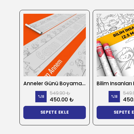
Anneler Günü Boyama Kağıdı
549.90 ₺
549.
%
18
%
18
450.00 ₺
450
SEPETE EKLE
SEPETE 