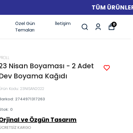
Özel Gün
İletişim
0
Temaları
PROLL
23 Nisan Boyaması - 2 Adet
Dev Boyama Kağıdı
Ürün Kodu
:
23NISAN2022
Barkod
:
2744971317263
Stok
:
0
Orjinal ve Özgün Tasarım
ÜCRETSİZ KARGO