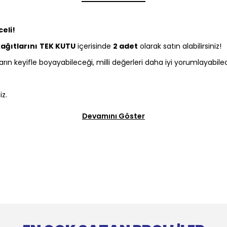
celi!
ğıtlarını
TEK KUTU
içerisinde
2 adet
olarak satın alabilirsiniz!
ın keyifle boyayabileceği, milli değerleri daha iyi yorumlayabil
iz.
Devamını Göster