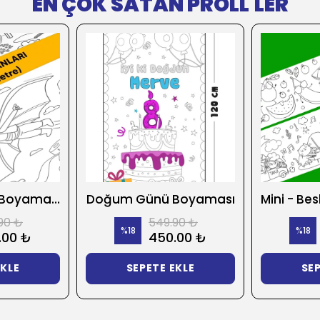
EN ÇOK SATAN PROLL'LER
Bilim Insanları Boyama Kağıdı
Doğum Günü Boyaması
90 ₺
549.90 ₺
%
18
%
18
.00 ₺
450.00 ₺
EKLE
SEPETE EKLE
SEP