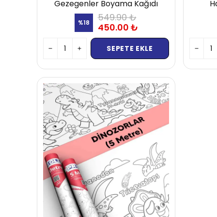
Gezegenler Boyama Kağıdı
H
549.90 ₺
%
18
450.00 ₺
SEPETE EKLE