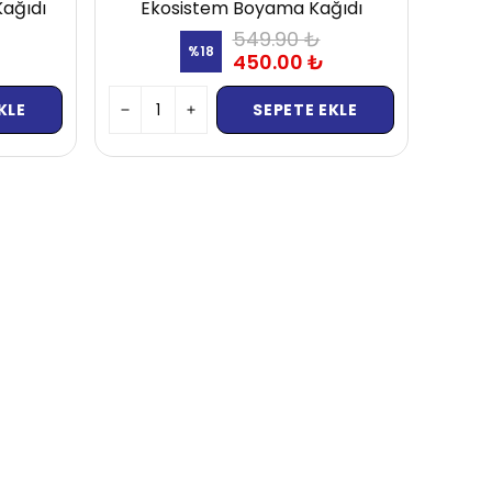
Kağıdı
Ekosistem Boyama Kağıdı
549.90 ₺
%
18
450.00 ₺
KLE
SEPETE EKLE