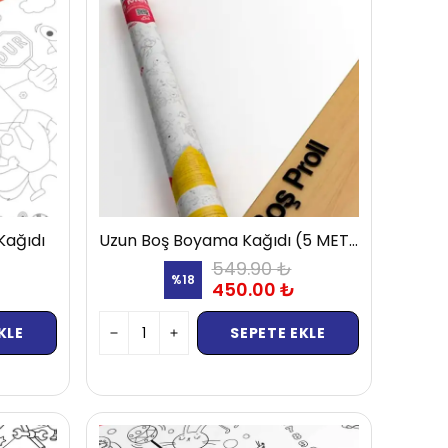
Kağıdı
Uzun Boş Boyama Kağıdı (5 METRE)
549.90 ₺
%
18
450.00 ₺
KLE
SEPETE EKLE