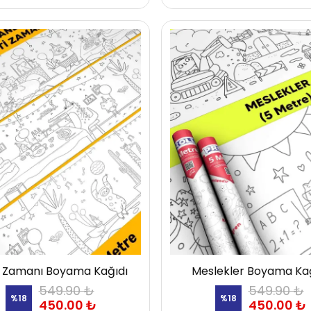
i Zamanı Boyama Kağıdı
Meslekler Boyama Ka
549.90 ₺
549.90 ₺
%
18
%
18
450.00 ₺
450.00 ₺