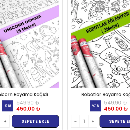
icorn Boyama Kağıdı
Robotlar Boyama Kağ
549.90 ₺
549.90 ₺
%
18
%
18
450.00 ₺
450.00 ₺
SEPETE EKLE
SEPETE E