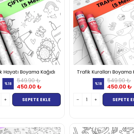
lik Hayatı Boyama Kağıdı
Trafik Kuralları Boyama 
549.90 ₺
549.90 ₺
%
18
%
18
450.00 ₺
450.00 ₺
SEPETE EKLE
SEPETE E