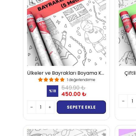
Ülkeler ve Bayrakları Boyama Kağıdı
Çift
1 değerlendirme
549.90 ₺
%
18
450.00 ₺
SEPETE EKLE