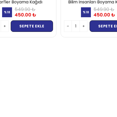
arfler Boyama Kağıdı
Bilim Insanları Boyama 
549.90 ₺
549.90 ₺
%
18
%
18
450.00 ₺
450.00 ₺
SEPETE EKLE
SEPETE E