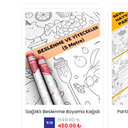
Sağlıklı Beslenme Boyama Kağıdı
Part
549.90 ₺
%
18
450.00 ₺