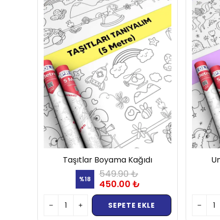
Taşıtlar Boyama Kağıdı
Un
549.90 ₺
%
18
450.00 ₺
SEPETE EKLE