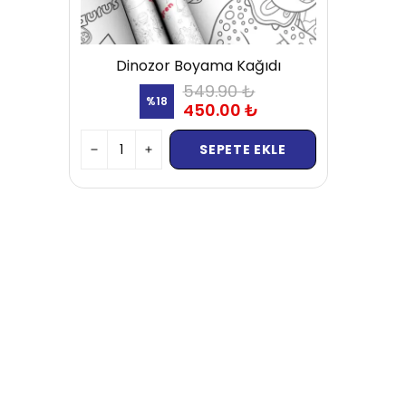
Dinozor Boyama Kağıdı
549.90 ₺
%
18
450.00 ₺
SEPETE EKLE