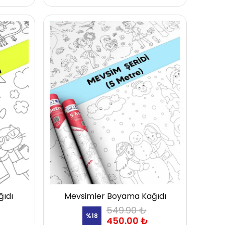
ğıdı
Mevsimler Boyama Kağıdı
549.90 ₺
%
18
450.00 ₺