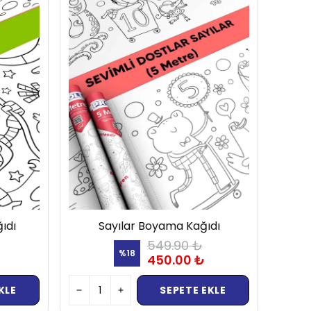
ıdı
Sayılar Boyama Kağıdı
549.90 ₺
%
18
450.00 ₺
KLE
SEPETE EKLE